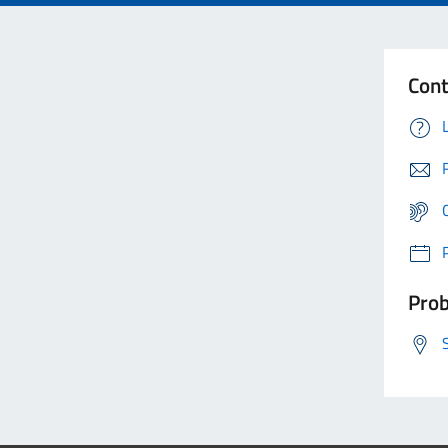
Cont
Prob