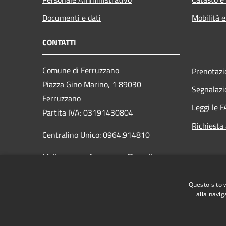
Documenti e dati
Mobilità e
CONTATTI
Comune di Ferruzzano
Prenotaz
Piazza Gino Marino, 1 89030
Segnalazi
Ferruzzano
Leggi le 
Partita IVA: 03191430804
Richiesta
Centralino Unico: 0964.914810
Mail: comune.ferruzzano@gmail.com
PEC:
comune.ferruzzano@asmepec.it
Questo sito 
alla navig