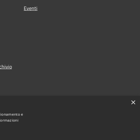
Eventi
chivio
×
nzionamento e
nformazioni