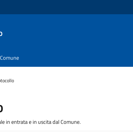
o
il Comune
otocollo
o
e in entrata e in uscita dal Comune.