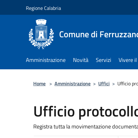
Salta al contenuto principale
Regione Calabria
Comune di Ferruzzan
Amministrazione
Novità
Servizi
Vivere 
Home
>
Amministrazione
>
Uffici
>
Ufficio pr
Ufficio protocoll
Registra tutta la movimentazione documental