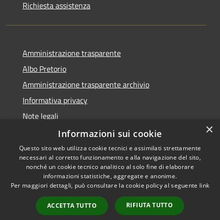
Richiesta assistenza
Amministrazione trasparente
Albo Pretorio
Amministrazione trasparente archivio
Informativa privacy
Note legali
×
Dichiarazione di accessibilità
Informazioni sui cookie
Questo sito web utilizza cookie tecnici e assimilati strettamente
necessari al corretto funzionamento e alla navigazione del sito,
nonché un cookie tecnico analitico al solo fine di elaborare
informazioni statistiche, aggregate e anonime.
RSS
Copyright © 2026 • Comune di
Per maggiori dettagli, può consultare la cookie policy al seguente
link
Accessibilità
Ferruzzano • Powered by
Privacy
Municipium
Accesso
•
RIFIUTA TUTTO
ACCETTA TUTTO
Cookie
redazione