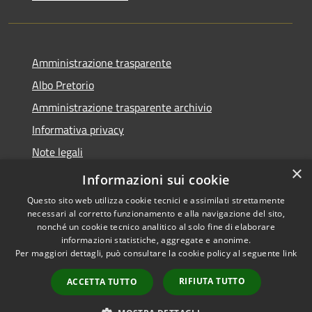
Amministrazione trasparente
Albo Pretorio
Amministrazione trasparente archivio
Informativa privacy
Note legali
×
Dichiarazione di accessibilità
Informazioni sui cookie
Questo sito web utilizza cookie tecnici e assimilati strettamente
necessari al corretto funzionamento e alla navigazione del sito,
nonché un cookie tecnico analitico al solo fine di elaborare
informazioni statistiche, aggregate e anonime.
RSS
Copyright © 2026 • Comune di
Per maggiori dettagli, può consultare la cookie policy al seguente
link
Accessibilità
Ferruzzano • Powered by
Privacy
Municipium
Accesso
•
RIFIUTA TUTTO
ACCETTA TUTTO
Cookie
redazione
Mappa del sito