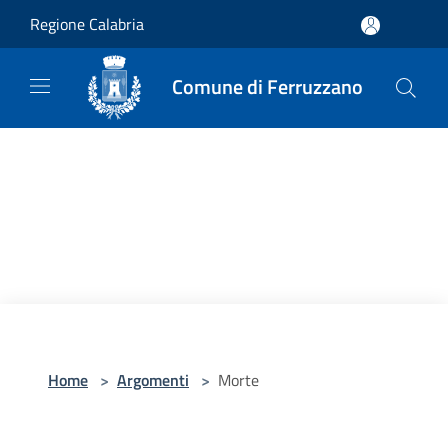
Salta al contenuto principale
Regione Calabria
Comune di Ferruzzano
Home
>
Argomenti
>
Morte