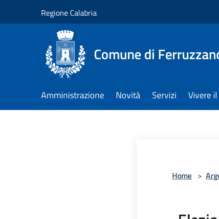
Salta al contenuto principale
Regione Calabria
Comune di Ferruzzan
Amministrazione
Novità
Servizi
Vivere 
Home
>
Arg