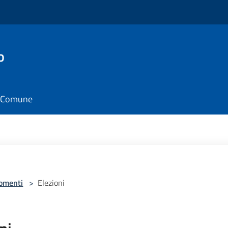
o
il Comune
omenti
>
Elezioni