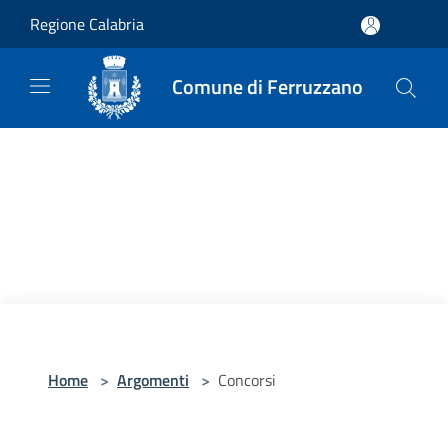
Salta al contenuto principale
Regione Calabria
Comune di Ferruzzano
Home
>
Argomenti
>
Concorsi