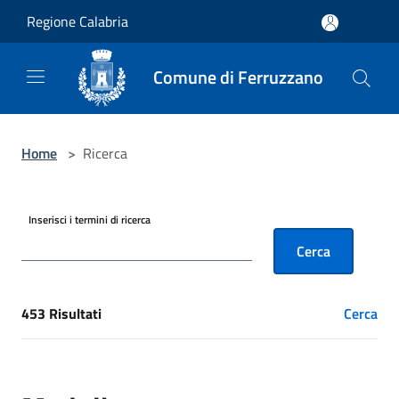
Salta al contenuto principale
Regione Calabria
Comune di Ferruzzano
Home
>
Ricerca
Inserisci i termini di ricerca
Cerca
453 Risultati
Cerca
[results] Risultati