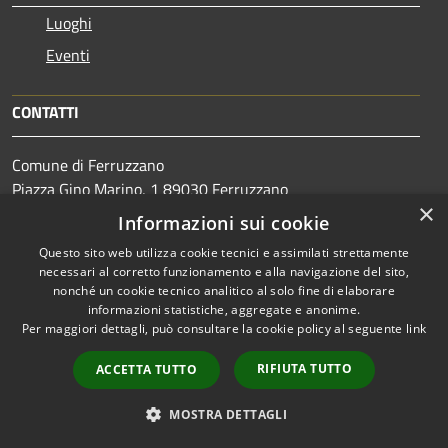
Luoghi
Eventi
CONTATTI
Comune di Ferruzzano
Piazza Gino Marino, 1 89030 Ferruzzano
×
Partita IVA: 03191430804
Informazioni sui cookie
Questo sito web utilizza cookie tecnici e assimilati strettamente
Centralino Unico: 0964.914810
necessari al corretto funzionamento e alla navigazione del sito,
nonché un cookie tecnico analitico al solo fine di elaborare
Mail: comune.ferruzzano@gmail.com
informazioni statistiche, aggregate e anonime.
Per maggiori dettagli, può consultare la cookie policy al seguente
link
PEC:
comune.ferruzzano@asmepec.it
RIFIUTA TUTTO
ACCETTA TUTTO
MOSTRA DETTAGLI