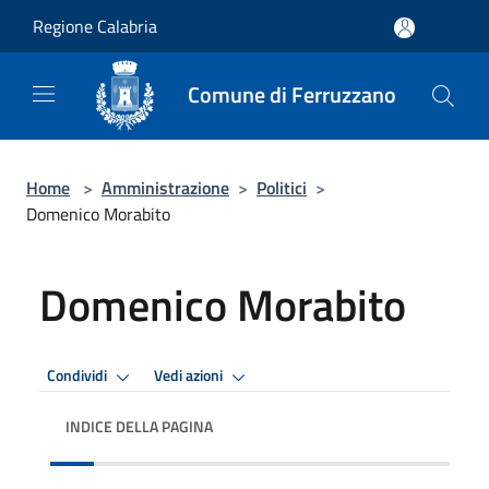
Salta al contenuto principale
Regione Calabria
Comune di Ferruzzano
Home
>
Amministrazione
>
Politici
>
Domenico Morabito
Domenico Morabito
Condividi
Vedi azioni
INDICE DELLA PAGINA