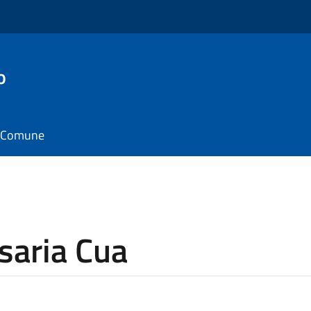
o
il Comune
saria Cua