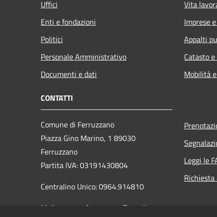
Uffici
Vita lavor
Enti e fondazioni
Imprese 
Politici
Appalti pu
Personale Amministrativo
Catasto e
Documenti e dati
Mobilità e
CONTATTI
Comune di Ferruzzano
Prenotaz
Piazza Gino Marino, 1 89030
Segnalazi
Ferruzzano
Leggi le 
Partita IVA: 03191430804
Richiesta
Centralino Unico: 0964.914810
Mail: comune.ferruzzano@gmail.com