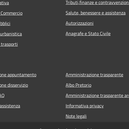
Tributi,finanze e contravvenzion
ativa
Salute, benessere e assistenza
e Commercio
Autorizzazioni
bblici
Anagrafe e Stato Civile
 urbanistica
 trasporti
ione appuntamento
Amministrazione trasparente
one disservizio
Albo Pretorio
FAQ
Amministrazione trasparente ar
 assistenza
Informativa privacy
Note legali
Dichiarazione di accessibilità