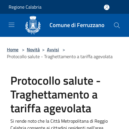
Salta al contenuto principale
Regione Calabria
Comune di Ferruzzano
Home
>
Novità
>
Avvisi
>
Protocollo salute - Traghettamento a tariffa agevolata
Protocollo salute -
Traghettamento a
tariffa agevolata
Si rende noto che la Città Metropolitana di Reggio
Calabria consente ai cittadini residenti nell'area