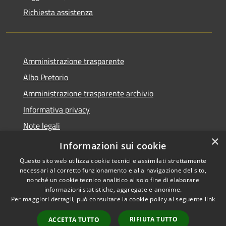
Richiesta assistenza
Amministrazione trasparente
Albo Pretorio
Amministrazione trasparente archivio
Informativa privacy
Note legali
×
Dichiarazione di accessibilità
Informazioni sui cookie
Questo sito web utilizza cookie tecnici e assimilati strettamente
necessari al corretto funzionamento e alla navigazione del sito,
nonché un cookie tecnico analitico al solo fine di elaborare
informazioni statistiche, aggregate e anonime.
RSS
Copyright © 2026 • Comune di
Per maggiori dettagli, può consultare la cookie policy al seguente
link
Accessibilità
Ferruzzano • Powered by
Privacy
Municipium
Accesso
•
RIFIUTA TUTTO
ACCETTA TUTTO