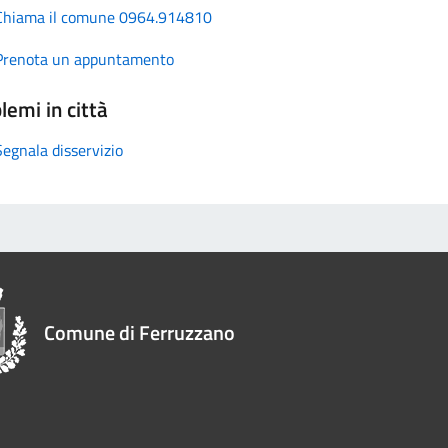
Chiama il comune 0964.914810
Prenota un appuntamento
lemi in città
Segnala disservizio
Comune di Ferruzzano