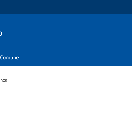
o
il Comune
enza