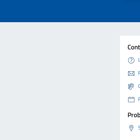
Cont
Prob