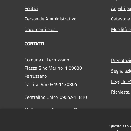
Politici
Appalti pu
Personale Amministrativo
Catasto e
Documenti e dati
Mobilità e
CONTATTI
Comune di Ferruzzano
Prenotaz
Piazza Gino Marino, 1 89030
Segnalazi
Ferruzzano
Leggi le 
Partita IVA: 03191430804
Richiesta
Centralino Unico: 0964.914810
Mail: comune.ferruzzano@gmail.com
PEC:
comune.ferruzzano@asmepec.it
Questo sito 