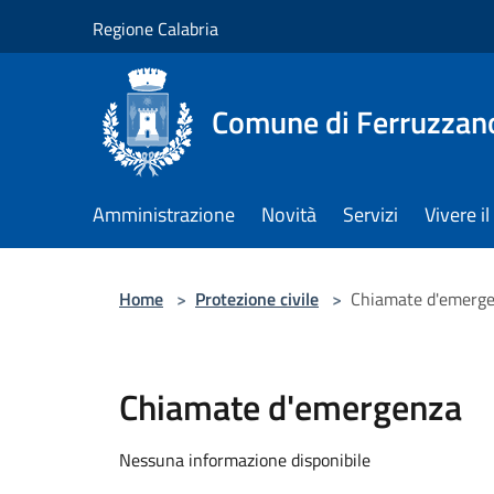
Salta al contenuto principale
Regione Calabria
Comune di Ferruzzan
Amministrazione
Novità
Servizi
Vivere 
Home
>
Protezione civile
>
Chiamate d'emerg
Chiamate d'emergenza
Nessuna informazione disponibile