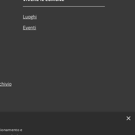
Luoghi
Eventi
chivio
×
nzionamento e